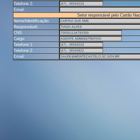
Telefone 2:
Email:
Setor responsável pelo Cartão Na
Nome/Identificação:
Responsável:
CNS:
Cargo:
Telefone 1:
Telefone 2:
Email: