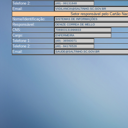
Telefone 2:
Email:
Setor responsável pelo Cartão Na
Nome/Identificação:
Responsável:
CNS:
Cargo:
Telefone 1:
Telefone 2:
Email: