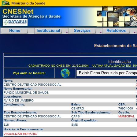
Estabelecimento de S
Identificação
CADASTRADO NO CNES EM: 21/10/2004
ULTIMA ATUALIZAÇÃO EM: 30/
Veja onde se localiza:
Nome:
CENTRO DE ATENCAO PSICOSSOCIAL
Nome Empresarial:
FUNDO MUNICIPAL DE SAUDE
-
Logradouro:
AV RIO DE JANEIRO
Complemento:
Bairro:
CEP:
CENTRO
76954000
Tipo Estabelecimento:
Sub Tipo Estabelecimento:
Gestão:
CENTRO DE ATENCAO PSICOSSOCIAL
CAPS I
MUNICIPAL
Número Alvará:
Órgão Expedidor:
118
SMS
Horário de Funcionamento:
VISUALIZAR HORÁRIO