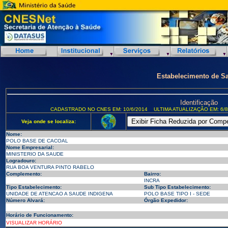
Estabelecimento de S
Identificação
CADASTRADO NO CNES EM: 10/6/2014
ULTIMA ATUALIZAÇÃO EM: 6/8
Veja onde se localiza:
Nome:
POLO BASE DE CACOAL
Nome Empresarial:
MINISTERIO DA SAUDE
Logradouro:
RUA BOA VENTURA PINTO RABELO
Complemento:
Bairro:
INCRA
Tipo Estabelecimento:
Sub Tipo Estabelecimento:
UNIDADE DE ATENCAO A SAUDE INDIGENA
POLO BASE TIPO I - SEDE
Número Alvará:
Órgão Expedidor:
Horário de Funcionamento:
VISUALIZAR HORÁRIO