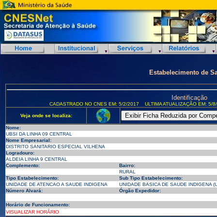
Estabelecimento de S
Identificação
CADASTRADO NO CNES EM: 5/2/2017
ULTIMA ATUALIZAÇÃO EM: 5/8
Veja onde se localiza:
Nome:
UBSI DA LINHA 09 CENTRAL
Nome Empresarial:
DISTRITO SANITARIO ESPECIAL VILHENA
Logradouro:
ALDEIA LINHA 9 CENTRAL
Complemento:
Bairro:
RURAL
Tipo Estabelecimento:
Sub Tipo Estabelecimento:
UNIDADE DE ATENCAO A SAUDE INDIGENA
UNIDADE BASICA DE SAUDE INDIGENA (U
Número Alvará:
Órgão Expedidor:
Horário de Funcionamento:
VISUALIZAR HORÁRIO