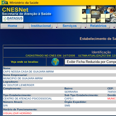
Estabelecimento de S
Identificação
CADASTRADO NO CNES EM: 14/7/2006
ULTIMA ATUALIZAÇÃO EM: 12/
Veja onde se localiza:
Nome:
CAPS NOSSA CASA DE GUAJARA MIRIM
Nome Empresarial:
MUNICIPIO DE GUAJARA MIRIM
Logradouro:
AV DOUTOR LEWERGER
Complemento:
Bairro:
CEP:
SERRARIA
76850
Tipo Estabelecimento:
Sub Tipo Estabelecimento:
Gestão
CENTRO DE ATENCAO PSICOSSOCIAL
CAPS I
MUNIC
Número Alvará:
Órgão Expedidor:
S/N
SMS
Horário de Funcionamento:
VISUALIZAR HORÁRIO