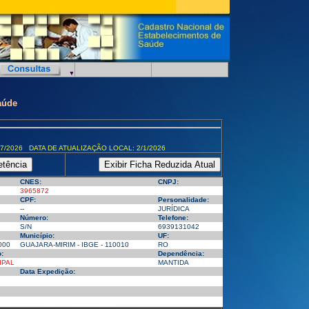
aúde
7/2026 DATA DE ATUALIZAÇÃO LOCAL: 2/1/2026
CNES:
CNPJ:
3965872
CPF:
Personalidade:
--
JURÍDICA
Número:
Telefone:
S/N
6939131042
Município:
UF:
000
GUAJARA-MIRIM - IBGE - 110010
RO
:
Dependência:
IPAL
MANTIDA
Data Expedição: