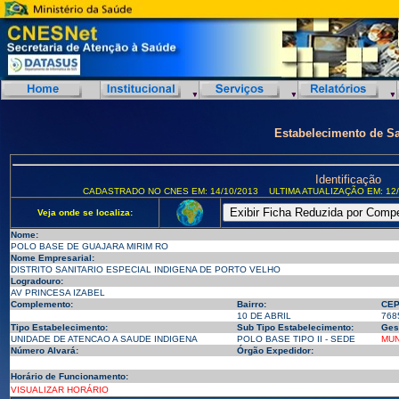
Estabelecimento de S
Identificação
CADASTRADO NO CNES EM: 14/10/2013
ULTIMA ATUALIZAÇÃO EM: 12/
Veja onde se localiza:
Nome:
POLO BASE DE GUAJARA MIRIM RO
Nome Empresarial:
DISTRITO SANITARIO ESPECIAL INDIGENA DE PORTO VELHO
Logradouro:
AV PRINCESA IZABEL
Complemento:
Bairro:
CEP
10 DE ABRIL
768
Tipo Estabelecimento:
Sub Tipo Estabelecimento:
Ges
UNIDADE DE ATENCAO A SAUDE INDIGENA
POLO BASE TIPO II - SEDE
MUN
Número Alvará:
Órgão Expedidor:
Horário de Funcionamento:
VISUALIZAR HORÁRIO