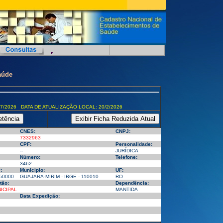
aúde
7/2026 DATA DE ATUALIZAÇÃO LOCAL: 20/2/2026
CNES:
CNPJ:
7332963
CPF:
Personalidade:
--
JURÍDICA
Número:
Telefone:
3462
:
Município:
UF:
50000
GUAJARA-MIRIM - IBGE - 110010
RO
tão:
Dependência:
ICIPAL
MANTIDA
Data Expedição: