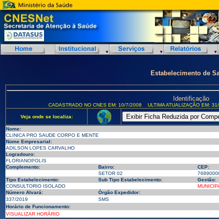
Estabelecimento de S
Identificação
CADASTRADO NO CNES EM: 10/7/2008
ULTIMA ATUALIZAÇÃO EM: 31/
Veja onde se localiza:
Nome:
CLINICA PRO SAUDE CORPO E MENTE
Nome Empresarial:
ADILSON LOPES CARVALHO
Logradouro:
FLORIANOPOLIS
Complemento:
Bairro:
CEP:
SETOR 02
7689000
Tipo Estabelecimento:
Sub Tipo Estabelecimento:
Gestão:
CONSULTORIO ISOLADO
MUNICIP
Número Alvará:
Órgão Expedidor:
337/2019
SMS
Horário de Funcionamento:
VISUALIZAR HORÁRIO