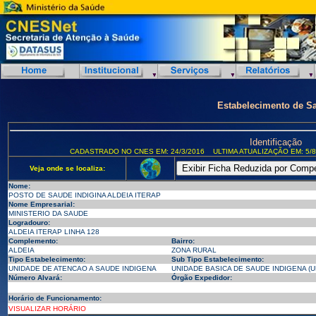
Estabelecimento de S
Identificação
CADASTRADO NO CNES EM: 24/3/2016
ULTIMA ATUALIZAÇÃO EM: 5/8
Veja onde se localiza:
Nome:
POSTO DE SAUDE INDIGINA ALDEIA ITERAP
Nome Empresarial:
MINISTERIO DA SAUDE
Logradouro:
ALDEIA ITERAP LINHA 128
Complemento:
Bairro:
ALDEIA
ZONA RURAL
Tipo Estabelecimento:
Sub Tipo Estabelecimento:
UNIDADE DE ATENCAO A SAUDE INDIGENA
UNIDADE BASICA DE SAUDE INDIGENA (U
Número Alvará:
Órgão Expedidor:
Horário de Funcionamento:
VISUALIZAR HORÁRIO