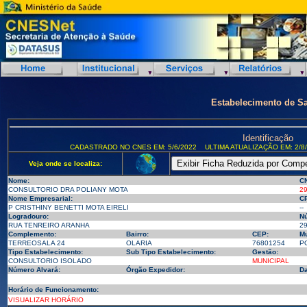
Estabelecimento de S
Identificação
CADASTRADO NO CNES EM: 5/6/2022
ULTIMA ATUALIZAÇÃO EM: 2/8
Veja onde se localiza:
Nome:
C
CONSULTORIO DRA POLIANY MOTA
2
Nome Empresarial:
CP
P CRISTHINY BENETTI MOTA EIRELI
--
Logradouro:
N
RUA TENREIRO ARANHA
2
Complemento:
Bairro:
CEP:
Mu
TERREOSALA 24
OLARIA
76801254
PO
Tipo Estabelecimento:
Sub Tipo Estabelecimento:
Gestão:
CONSULTORIO ISOLADO
MUNICIPAL
Número Alvará:
Órgão Expedidor:
Da
Horário de Funcionamento:
VISUALIZAR HORÁRIO