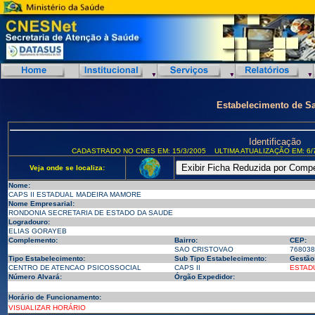
Estabelecimento de S
Identificação
CADASTRADO NO CNES EM: 15/3/2005
ULTIMA ATUALIZAÇÃO EM: 6/
Veja onde se localiza:
Nome:
CAPS II ESTADUAL MADEIRA MAMORE
Nome Empresarial:
RONDONIA SECRETARIA DE ESTADO DA SAUDE
Logradouro:
ELIAS GORAYEB
Complemento:
Bairro:
CEP:
SAO CRISTOVAO
768038
Tipo Estabelecimento:
Sub Tipo Estabelecimento:
Gestão
CENTRO DE ATENCAO PSICOSSOCIAL
CAPS II
ESTAD
Número Alvará:
Órgão Expedidor:
Horário de Funcionamento:
VISUALIZAR HORÁRIO