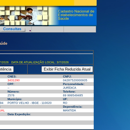
aúde
7/2026 DATA DE ATUALIZAÇÃO LOCAL: 3/7/2026
CNES:
CNPJ:
3431290
04287520000935
CPF:
Personalidade:
--
JURÍDICA
Número:
Telefone:
2576
69 999549485
Município:
UF:
94
PORTO VELHO - IBGE - 110020
RO
:
Dependência:
UAL
MANTIDA
Data Expedição: