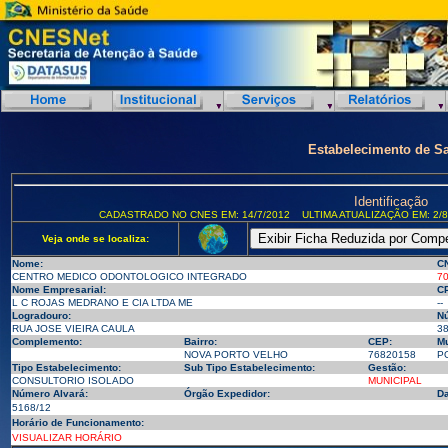
Estabelecimento de S
Identificação
CADASTRADO NO CNES EM: 14/7/2012
ULTIMA ATUALIZAÇÃO EM: 2/8
Veja onde se localiza:
Nome:
C
CENTRO MEDICO ODONTOLOGICO INTEGRADO
7
Nome Empresarial:
CP
L C ROJAS MEDRANO E CIA LTDA ME
--
Logradouro:
N
RUA JOSE VIEIRA CAULA
3
Complemento:
Bairro:
CEP:
Mu
NOVA PORTO VELHO
76820158
PO
Tipo Estabelecimento:
Sub Tipo Estabelecimento:
Gestão:
CONSULTORIO ISOLADO
MUNICIPAL
Número Alvará:
Órgão Expedidor:
Da
5168/12
Horário de Funcionamento:
VISUALIZAR HORÁRIO