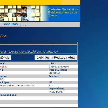
aúde
/2026 DATA DE ATUALIZAÇÃO LOCAL: 14/8/2025
NES:
CNPJ:
061587
03668137000107
F:
Personalidade:
JURÍDICA
úmero:
Telefone:
882
nicípio:
UF:
RTO VELHO - IBGE - 110020
RO
Dependência:
INDIVIDUAL
ta Expedição: