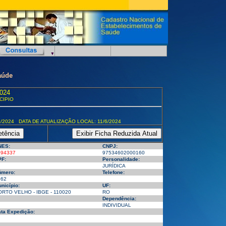
aúde
024
CIPIO
/2024 DATA DE ATUALIZAÇÃO LOCAL: 11/6/2024
NES:
CNPJ:
094337
97534602000160
F:
Personalidade:
JURÍDICA
úmero:
Telefone:
662
nicípio:
UF:
RTO VELHO - IBGE - 110020
RO
Dependência:
INDIVIDUAL
ta Expedição: