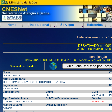
Estabelecimento de S
DESATIVADO em 06/2
MOTIVO: MUDANCA DE MUNI
Identificação
CADASTRADO NO CNES EM: 4/9/2012
ULTIMA ATUALIZAÇÃO EM: 13/6
Veja onde se localiza:
Nome:
C
ODONTOMAIS
7
Nome Empresarial:
CP
ODONTOMAIS SERVICOS DE ODONTOLOGIA LTDA
--
Logradouro:
N
AV MAMORE
2
Complemento:
Bairro:
CEP:
Mu
JK I
76829460
PO
Tipo Estabelecimento:
Sub Tipo Estabelecimento:
Gestão:
CONSULTORIO ISOLADO
MUNICIPAL
Número Alvará:
Órgão Expedidor:
Da
5490/12