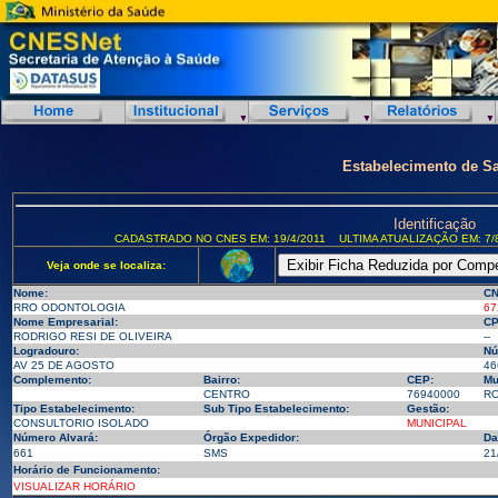
Estabelecimento de S
Identificação
CADASTRADO NO CNES EM: 19/4/2011
ULTIMA ATUALIZAÇÃO EM: 7/
Veja onde se localiza:
Nome:
CN
RRO ODONTOLOGIA
67
Nome Empresarial:
CP
RODRIGO RESI DE OLIVEIRA
--
Logradouro:
Nú
AV 25 DE AGOSTO
46
Complemento:
Bairro:
CEP:
Mu
CENTRO
76940000
RO
Tipo Estabelecimento:
Sub Tipo Estabelecimento:
Gestão:
CONSULTORIO ISOLADO
MUNICIPAL
Número Alvará:
Órgão Expedidor:
Da
661
SMS
21
Horário de Funcionamento:
VISUALIZAR HORÁRIO