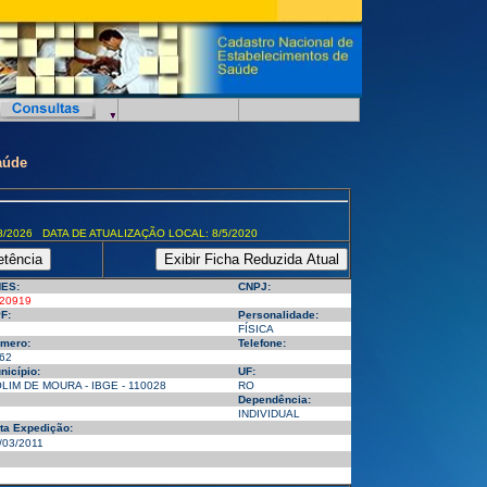
aúde
8/2026 DATA DE ATUALIZAÇÃO LOCAL: 8/5/2020
ES:
CNPJ:
20919
F:
Personalidade:
FÍSICA
mero:
Telefone:
62
nicípio:
UF:
LIM DE MOURA - IBGE - 110028
RO
Dependência:
INDIVIDUAL
ta Expedição:
/03/2011