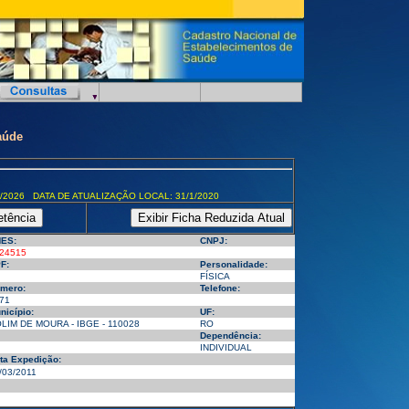
aúde
/2026 DATA DE ATUALIZAÇÃO LOCAL: 31/1/2020
ES:
CNPJ:
24515
F:
Personalidade:
FÍSICA
mero:
Telefone:
71
nicípio:
UF:
LIM DE MOURA - IBGE - 110028
RO
Dependência:
INDIVIDUAL
ta Expedição:
/03/2011