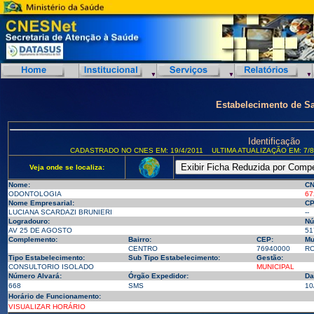
Estabelecimento de S
Identificação
CADASTRADO NO CNES EM: 19/4/2011
ULTIMA ATUALIZAÇÃO EM: 7/8
Veja onde se localiza:
Nome:
CN
ODONTOLOGIA
67
Nome Empresarial:
CP
LUCIANA SCARDAZI BRUNIERI
--
Logradouro:
Nú
AV 25 DE AGOSTO
51
Complemento:
Bairro:
CEP:
Mu
CENTRO
76940000
RO
Tipo Estabelecimento:
Sub Tipo Estabelecimento:
Gestão:
CONSULTORIO ISOLADO
MUNICIPAL
Número Alvará:
Órgão Expedidor:
Da
668
SMS
10
Horário de Funcionamento:
VISUALIZAR HORÁRIO