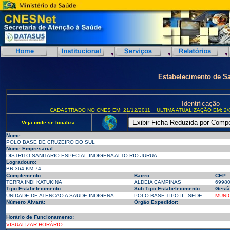
Estabelecimento de S
Identificação
CADASTRADO NO CNES EM: 21/12/2011
ULTIMA ATUALIZAÇÃO EM: 2/
Veja onde se localiza:
Nome:
POLO BASE DE CRUZEIRO DO SUL
Nome Empresarial:
DISTRITO SANITARIO ESPECIAL INDIGENA ALTO RIO JURUA
Logradouro:
BR 364 KM 74
Complemento:
Bairro:
CEP:
TERRA INDI KATUKINA
ALDEIA CAMPINAS
6998
Tipo Estabelecimento:
Sub Tipo Estabelecimento:
Gestã
UNIDADE DE ATENCAO A SAUDE INDIGENA
POLO BASE TIPO II - SEDE
MUNI
Número Alvará:
Órgão Expedidor:
Horário de Funcionamento:
VISUALIZAR HORÁRIO