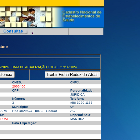
aúde
/2026 DATA DE ATUALIZAÇÃO LOCAL: 27/11/2024
CNES:
CNPJ:
2000466
CPF:
Personalidade:
--
JURÍDICA
Número:
Telefone:
3
(68) 3229 1156
Município:
UF:
0970
RIO BRANCO - IBGE - 120040
AC
ão:
Dependência:
ADUAL
MANTIDA
Data Expedição: