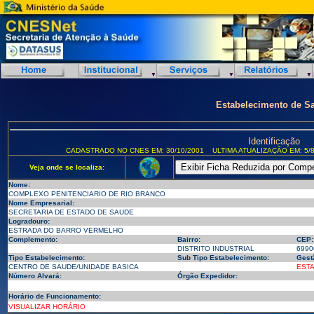
Estabelecimento de S
Identificação
CADASTRADO NO CNES EM: 30/10/2001
ULTIMA ATUALIZAÇÃO EM: 5/8
Veja onde se localiza:
Nome:
COMPLEXO PENITENCIARIO DE RIO BRANCO
Nome Empresarial:
SECRETARIA DE ESTADO DE SAUDE
Logradouro:
ESTRADA DO BARRO VERMELHO
Complemento:
Bairro:
CEP:
DISTRITO INDUSTRIAL
6990
Tipo Estabelecimento:
Sub Tipo Estabelecimento:
Gest
CENTRO DE SAUDE/UNIDADE BASICA
EST
Número Alvará:
Órgão Expedidor:
Horário de Funcionamento:
VISUALIZAR HORÁRIO