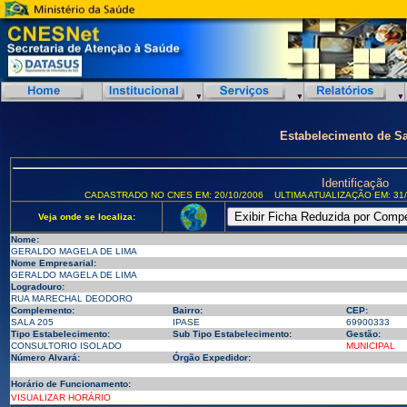
Estabelecimento de S
Identificação
CADASTRADO NO CNES EM: 20/10/2006
ULTIMA ATUALIZAÇÃO EM: 31/
Veja onde se localiza:
Nome:
GERALDO MAGELA DE LIMA
Nome Empresarial:
GERALDO MAGELA DE LIMA
Logradouro:
RUA MARECHAL DEODORO
Complemento:
Bairro:
CEP:
SALA 205
IPASE
69900333
Tipo Estabelecimento:
Sub Tipo Estabelecimento:
Gestão:
CONSULTORIO ISOLADO
MUNICIPAL
Número Alvará:
Órgão Expedidor:
Horário de Funcionamento:
VISUALIZAR HORÁRIO