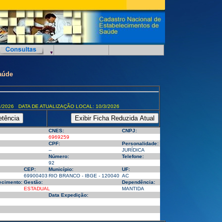
aúde
/2026 DATA DE ATUALIZAÇÃO LOCAL: 10/3/2026
CNES:
CNPJ:
6969259
CPF:
Personalidade:
--
JURÍDICA
Número:
Telefone:
92
CEP:
Município:
UF:
69900403
RIO BRANCO - IBGE - 120040
AC
ecimento:
Gestão:
Dependência:
ESTADUAL
MANTIDA
Data Expedição: