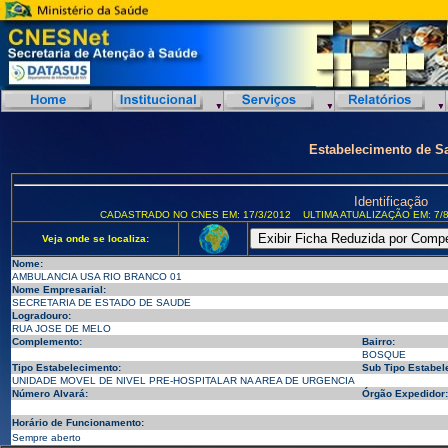
Estabelecimento de S
Identificação
CADASTRADO NO CNES EM: 17/3/2012
ULTIMA ATUALIZAÇÃO EM: 7/8
Veja onde se localiza:
Nome:
AMBULANCIA USA RIO BRANCO 01
Nome Empresarial:
SECRETARIA DE ESTADO DE SAUDE
Logradouro:
RUA JOSE DE MELO
Complemento:
Bairro:
BOSQUE
Tipo Estabelecimento:
Sub Tipo Estabel
UNIDADE MOVEL DE NIVEL PRE-HOSPITALAR NA AREA DE URGENCIA
Número Alvará:
Órgão Expedidor:
Horário de Funcionamento:
Sempre aberto