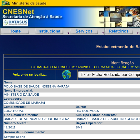
Estabelecimento de S
Identificação
CADASTRADO NO CNES EM: 11/9/2011
ULTIMA ATUALIZAÇÃO EM: 5/8
Veja onde se localiza:
Nome:
POLO BASE DE SAUDE INDIGENA MARAJAI
Nome Empresarial:
MINISTERIO DA SAUDE
Logradouro:
COMUNIDADE DE MARAJAI
Complemento:
Bairro:
ZONA RURAL
RIO SOLIMOES
Tipo Estabelecimento:
Sub Tipo Estabelecimento:
UNIDADE DE ATENCAO A SAUDE INDIGENA
UNIDADE BASICA DE SAUDE INDIGENA (U
Número Alvará:
Órgão Expedidor:
48/2011
SMS
Horário de Funcionamento:
Sempre aberto