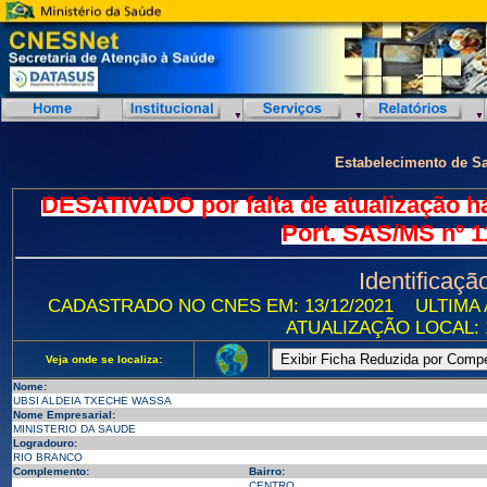
Estabelecimento de S
DESATIVADO por falta de atualização h
Port. SAS/MS nº 1
Identificaçã
CADASTRADO NO CNES EM: 13/12/2021
ULTIMA 
ATUALIZAÇÃO LOCAL: 1
Veja onde se localiza:
Nome:
UBSI ALDEIA TXECHE WASSA
Nome Empresarial:
MINISTERIO DA SAUDE
Logradouro:
RIO BRANCO
Complemento:
Bairro:
CENTRO