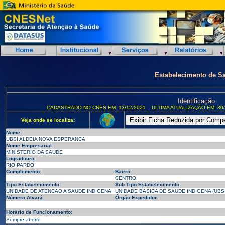
Estabelecimento de S
Identificação
CADASTRADO NO CNES EM: 13/12/2021
ULTIMA ATUALIZAÇÃO EM: 30/
Veja onde se localiza:
Nome:
UBSI ALDEIA NOVA ESPERANCA
Nome Empresarial:
MINISTERIO DA SAUDE
Logradouro:
RIO PARDO
Complemento:
Bairro:
CENTRO
Tipo Estabelecimento:
Sub Tipo Estabelecimento:
UNIDADE DE ATENCAO A SAUDE INDIGENA
UNIDADE BASICA DE SAUDE INDIGENA (UBSI
Número Alvará:
Órgão Expedidor:
Horário de Funcionamento:
Sempre aberto