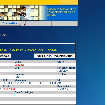
aúde
7/2026 DATA DE ATUALIZAÇÃO LOCAL: 10/5/2024
CNES:
CNPJ:
0959839
CPF:
Personalidade:
--
JURÍDICA
Número:
Telefone:
S/N
CEP:
Município:
UF:
69650000
ATALAIA DO NORTE - IBGE - 130020
AM
Gestão:
Dependência:
)
MUNICIPAL
MANTIDA
Data Expedição: