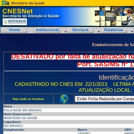
Estabelecimento de S
DESATIVADO por falta de atualização h
Port. SAS/MS nº 1
Identificaçã
CADASTRADO NO CNES EM: 22/1/2013
ULTIMA A
ATUALIZAÇÃO LOCAL: 1
Veja onde se localiza:
Nome:
POLO BASE RIO BRANCO
Nome Empresarial:
MINISTERIO DA SAUDE
Logradouro:
RIO BRANCO
Complemento:
Bairro:
CEP:
CENTRO
69650