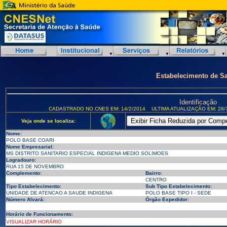
Estabelecimento de S
Identificação
CADASTRADO NO CNES EM: 14/2/2014
ULTIMA ATUALIZAÇÃO EM: 28/
Veja onde se localiza:
Nome:
POLO BASE COARI
Nome Empresarial:
MS DISTRITO SANITARIO ESPECIAL INDIGENA MEDIO SOLIMOES
Logradouro:
RUA 15 DE NOVEMBRO
Complemento:
Bairro:
CENTRO
Tipo Estabelecimento:
Sub Tipo Estabelecimento:
UNIDADE DE ATENCAO A SAUDE INDIGENA
POLO BASE TIPO I - SEDE
Número Alvará:
Órgão Expedidor:
Horário de Funcionamento:
VISUALIZAR HORÁRIO