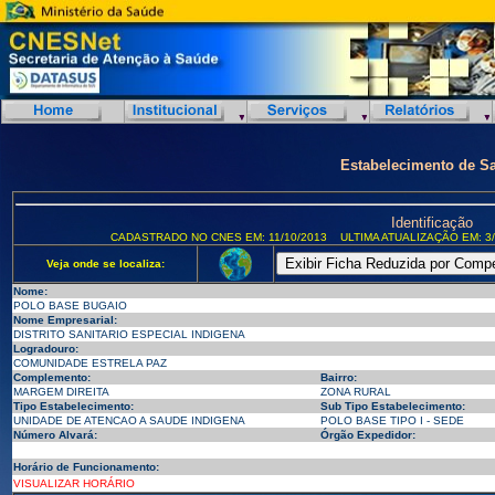
Estabelecimento de S
Identificação
CADASTRADO NO CNES EM: 11/10/2013
ULTIMA ATUALIZAÇÃO EM: 3/
Veja onde se localiza:
Nome:
POLO BASE BUGAIO
Nome Empresarial:
DISTRITO SANITARIO ESPECIAL INDIGENA
Logradouro:
COMUNIDADE ESTRELA PAZ
Complemento:
Bairro:
MARGEM DIREITA
ZONA RURAL
Tipo Estabelecimento:
Sub Tipo Estabelecimento:
UNIDADE DE ATENCAO A SAUDE INDIGENA
POLO BASE TIPO I - SEDE
Número Alvará:
Órgão Expedidor:
Horário de Funcionamento:
VISUALIZAR HORÁRIO