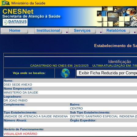
Estabelecimento de S
Identificação
CADASTRADO NO CNES EM: 24/2/2025
ULTIMA ATUALIZAÇÃO EM: 7/8
Veja onde se localiza:
Nome:
DSEI SEDE ANEXO
Nome Empresarial:
MINISTERIO DA SAUDE
Logradouro:
DR JOAO FABIO
Complemento:
Bairro:
CENTRO
Tipo Estabelecimento:
Sub Tipo Estabelecimento:
UNIDADE DE ATENCAO A SAUDE INDIGENA
DISTRITO SANITARIO ESPECIAL INDIGENA (D
Número Alvará:
Órgão Expedidor:
Horário de Funcionamento:
VISUALIZAR HORÁRIO