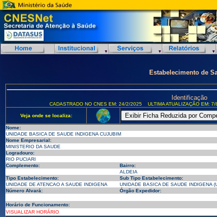
Estabelecimento de S
Identificação
CADASTRADO NO CNES EM: 24/2/2025
ULTIMA ATUALIZAÇÃO EM: 7/
Veja onde se localiza:
Nome:
UNIDADE BASICA DE SAUDE INDIGENA CUJUBIM
Nome Empresarial:
MINISTERIO DA SAUDE
Logradouro:
RIO PUCIARI
Complemento:
Bairro:
ALDEIA
Tipo Estabelecimento:
Sub Tipo Estabelecimento:
UNIDADE DE ATENCAO A SAUDE INDIGENA
UNIDADE BASICA DE SAUDE INDIGENA (U
Número Alvará:
Órgão Expedidor:
Horário de Funcionamento:
VISUALIZAR HORÁRIO