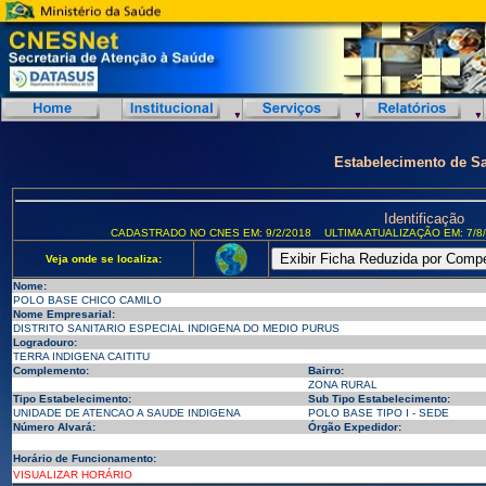
Estabelecimento de S
Identificação
CADASTRADO NO CNES EM: 9/2/2018
ULTIMA ATUALIZAÇÃO EM: 7/8
Veja onde se localiza:
Nome:
POLO BASE CHICO CAMILO
Nome Empresarial:
DISTRITO SANITARIO ESPECIAL INDIGENA DO MEDIO PURUS
Logradouro:
TERRA INDIGENA CAITITU
Complemento:
Bairro:
ZONA RURAL
Tipo Estabelecimento:
Sub Tipo Estabelecimento:
UNIDADE DE ATENCAO A SAUDE INDIGENA
POLO BASE TIPO I - SEDE
Número Alvará:
Órgão Expedidor:
Horário de Funcionamento:
VISUALIZAR HORÁRIO