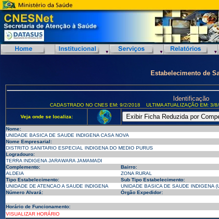
Estabelecimento de S
Identificação
CADASTRADO NO CNES EM: 9/2/2018
ULTIMA ATUALIZAÇÃO EM: 3/8
Veja onde se localiza:
Nome:
UNIDADE BASICA DE SAUDE INDIGENA CASA NOVA
Nome Empresarial:
DISTRITO SANITARIO ESPECIAL INDIGENA DO MEDIO PURUS
Logradouro:
TERRA INDIGENA JARAWARA JAMAMADI
Complemento:
Bairro:
ALDEIA
ZONA RURAL
Tipo Estabelecimento:
Sub Tipo Estabelecimento:
UNIDADE DE ATENCAO A SAUDE INDIGENA
UNIDADE BASICA DE SAUDE INDIGENA (U
Número Alvará:
Órgão Expedidor:
Horário de Funcionamento:
VISUALIZAR HORÁRIO