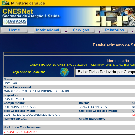
Estabelecimento de S
Identificação
CADASTRADO NO CNES EM: 12/2/2004
ULTIMA ATUALIZAÇÃO EM: 6/8
Veja onde se localiza:
Nome:
USF L 06
Nome Empresarial:
MANAUS SECRETARIA MUNICIPAL DE SAUDE
Logradouro:
RUA TOPAZIO
Complemento:
Bairro:
C
LOT NOVA FLORESTA
TANCREDO NEVES
6
Tipo Estabelecimento:
Sub Tipo Estabelecimento:
G
CENTRO DE SAUDE/UNIDADE BASICA
M
Número Alvará:
Órgão Expedidor:
Horário de Funcionamento:
VISUALIZAR HORÁRIO