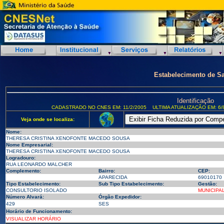
Estabelecimento de S
Identificação
CADASTRADO NO CNES EM: 11/2/2005
ULTIMA ATUALIZAÇÃO EM: 6/
Veja onde se localiza:
Nome:
THERESA CRISTINA XENOFONTE MACEDO SOUSA
Nome Empresarial:
THERESA CRISTINA XENOFONTE MACEDO SOUSA
Logradouro:
RUA LEONARDO MALCHER
Complemento:
Bairro:
CEP:
APARECIDA
69010170
Tipo Estabelecimento:
Sub Tipo Estabelecimento:
Gestão:
CONSULTORIO ISOLADO
MUNICIPA
Número Alvará:
Órgão Expedidor:
429
SES
Horário de Funcionamento:
VISUALIZAR HORÁRIO