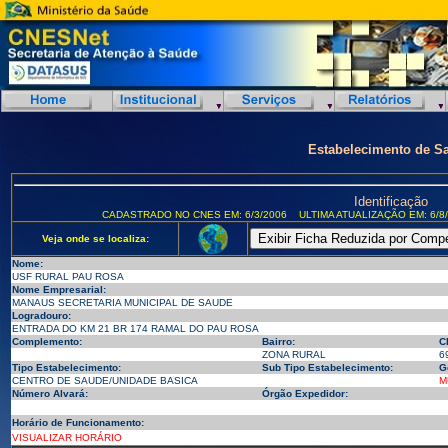
Estabelecimento de S
Identificação
CADASTRADO NO CNES EM: 6/3/2006
ULTIMA ATUALIZAÇÃO EM: 6/8
Veja onde se localiza:
Nome:
USF RURAL PAU ROSA
Nome Empresarial:
MANAUS SECRETARIA MUNICIPAL DE SAUDE
Logradouro:
ENTRADA DO KM 21 BR 174 RAMAL DO PAU ROSA
Complemento:
Bairro:
C
ZONA RURAL
6
Tipo Estabelecimento:
Sub Tipo Estabelecimento:
G
CENTRO DE SAUDE/UNIDADE BASICA
M
Número Alvará:
Órgão Expedidor:
Horário de Funcionamento:
VISUALIZAR HORÁRIO