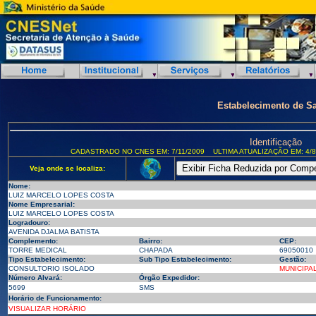
Estabelecimento de S
Identificação
CADASTRADO NO CNES EM: 7/11/2009
ULTIMA ATUALIZAÇÃO EM: 4/8
Veja onde se localiza:
Nome:
LUIZ MARCELO LOPES COSTA
Nome Empresarial:
LUIZ MARCELO LOPES COSTA
Logradouro:
AVENIDA DJALMA BATISTA
Complemento:
Bairro:
CEP:
TORRE MEDICAL
CHAPADA
69050010
Tipo Estabelecimento:
Sub Tipo Estabelecimento:
Gestão:
CONSULTORIO ISOLADO
MUNICIPA
Número Alvará:
Órgão Expedidor:
5699
SMS
Horário de Funcionamento:
VISUALIZAR HORÁRIO