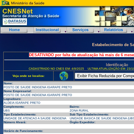
Estabelecimento de S
DESATIVADO por falta de atualização há mais de 6 mese
Identificação
CADASTRADO NO CNES EM: 4/9/2025
ULTIMA ATUALIZAÇÃO EM: 23/1
Veja onde se localiza:
Nome:
POSTO DE SAUDE INDIGENA IGARAPE PRETO
Nome Empresarial:
POSTO DE SAUDE INDIGENA IGARAPE PRETO
Logradouro:
ALDEIA IGARAPE PRETO
Complemento:
Bairro:
UBS
ZONA RURAL
Tipo Estabelecimento:
Sub Tipo Estabelecimento:
UNIDADE DE ATENCAO A SAUDE INDIGENA
UNIDADE BASICA DE SAUDE INDIGENA (UBS
Número Alvará:
Órgão Expedidor:
Horário de Funcionamento: