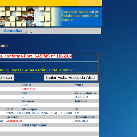
aúde
s, conforme Port. SAS/MS nº 118/2014
0/2025 DATA DE ATUALIZAÇÃO LOCAL: 1/10/2025
CNES:
CNPJ:
5835429
CPF:
Personalidade:
--
JURÍDICA
Número:
Telefone:
S/N
CEP:
Município:
UF:
69260000
NOVO ARIPUANA - IBGE - 130330
AM
Gestão:
Dependência:
I)
MUNICIPAL
MANTIDA
Data Expedição: