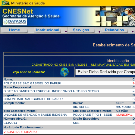
Estabelecimento de S
Identificação
CADASTRADO NO CNES EM: 4/5/2018
ULTIMA ATUALIZAÇÃO EM: 6/8
Veja onde se localiza:
Nome:
C
POLO BASE SAO GABRIEL DO PAPURI
9
Nome Empresarial:
C
DISTRITO SANITARIO ESPECIAL INDIGENA DO ALTO RIO NEGRO
--
Logradouro:
N
COMUNIDADE SAO GABRIEL DO PAPURI
S
Complemento:
Bairro:
CEP:
M
RIO AUPES
69750000
S
Tipo Estabelecimento:
Sub Tipo Estabelecimento:
Gestão:
UNIDADE DE ATENCAO A SAUDE INDIGENA
POLO BASE TIPO I - SEDE
MUNICIPAL
Número Alvará:
Órgão Expedidor:
D
043/2014
SMS
2
Horário de Funcionamento:
VISUALIZAR HORÁRIO