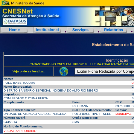
Estabelecimento de S
Identificação
CADASTRADO NO CNES EM: 18/6/2018
ULTIMA ATUALIZAÇÃO EM: 26/
Veja onde se localiza:
Nome:
C
POLO BASE TUCUMA
9
Nome Empresarial:
C
DISTRITO SANITARIO ESPECIAL INDIGENA DO ALTO RIO NEGRO
--
Logradouro:
N
COMUNIDADE TUCUMA HUPTA
S
Complemento:
Bairro:
CEP:
M
RIO ICANA
69750000
S
Tipo Estabelecimento:
Sub Tipo Estabelecimento:
Gestão:
UNIDADE DE ATENCAO A SAUDE INDIGENA
POLO BASE TIPO I - SEDE
MUNICIPAL
Número Alvará:
Órgão Expedidor:
D
043/2014
SMS
2
Horário de Funcionamento:
VISUALIZAR HORÁRIO