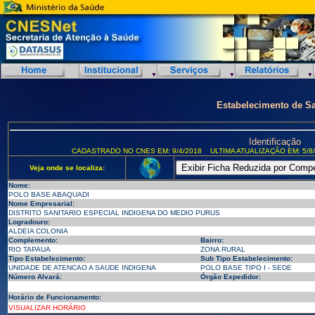
Estabelecimento de S
Identificação
CADASTRADO NO CNES EM: 9/4/2018
ULTIMA ATUALIZAÇÃO EM: 5/8
Veja onde se localiza:
Nome:
POLO BASE ABAQUADI
Nome Empresarial:
DISTRITO SANITARIO ESPECIAL INDIGENA DO MEDIO PURUS
Logradouro:
ALDEIA COLONIA
Complemento:
Bairro:
RIO TAPAUA
ZONA RURAL
Tipo Estabelecimento:
Sub Tipo Estabelecimento:
UNIDADE DE ATENCAO A SAUDE INDIGENA
POLO BASE TIPO I - SEDE
Número Alvará:
Órgão Expedidor:
Horário de Funcionamento:
VISUALIZAR HORÁRIO