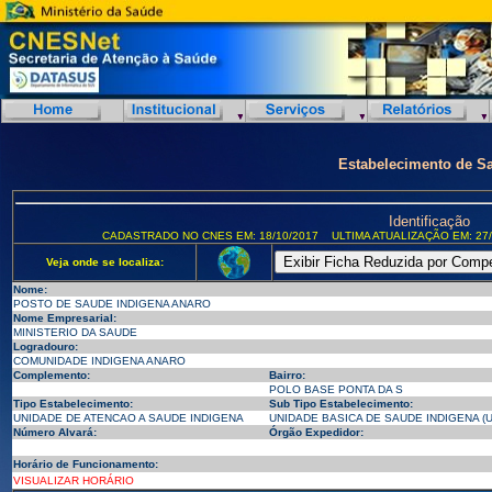
Estabelecimento de S
Identificação
CADASTRADO NO CNES EM: 18/10/2017
ULTIMA ATUALIZAÇÃO EM: 27/
Veja onde se localiza:
Nome:
POSTO DE SAUDE INDIGENA ANARO
Nome Empresarial:
MINISTERIO DA SAUDE
Logradouro:
COMUNIDADE INDIGENA ANARO
Complemento:
Bairro:
POLO BASE PONTA DA S
Tipo Estabelecimento:
Sub Tipo Estabelecimento:
UNIDADE DE ATENCAO A SAUDE INDIGENA
UNIDADE BASICA DE SAUDE INDIGENA (U
Número Alvará:
Órgão Expedidor:
Horário de Funcionamento:
VISUALIZAR HORÁRIO