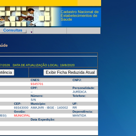
aúde
7/2026 DATA DE ATUALIZAÇÃO LOCAL: 19/8/2020
CNES:
CNPJ:
9345701
CPF:
Personalidade:
--
JURÍDICA
Número:
Telefone:
S/N
CEP:
Município:
UF:
69343000
AMAJARI - IBGE - 140002
RR
Gestão:
Dependência:
BSI)
MUNICIPAL
MANTIDA
Data Expedição: