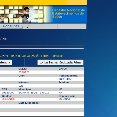
aúde
7/2026 DATA DE ATUALIZAÇÃO LOCAL: 23/7/2025
CNES:
CNPJ:
2320126
CPF:
Personalidade:
--
JURÍDICA
Número:
Telefone:
S/N
CEP:
Município:
UF:
69380000
BONFIM - IBGE - 140015
RR
Gestão:
Dependência:
MUNICIPAL
MANTIDA
Data Expedição: