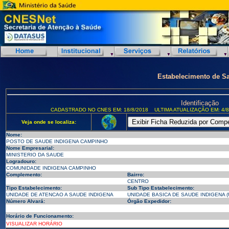
Estabelecimento de S
Identificação
CADASTRADO NO CNES EM: 18/8/2018
ULTIMA ATUALIZAÇÃO EM: 4/8
Veja onde se localiza:
Nome:
POSTO DE SAUDE INDIGENA CAMPINHO
Nome Empresarial:
MINISTERIO DA SAUDE
Logradouro:
COMUNIDADE INDIGENA CAMPINHO
Complemento:
Bairro:
CENTRO
Tipo Estabelecimento:
Sub Tipo Estabelecimento:
UNIDADE DE ATENCAO A SAUDE INDIGENA
UNIDADE BASICA DE SAUDE INDIGENA (
Número Alvará:
Órgão Expedidor:
Horário de Funcionamento:
VISUALIZAR HORÁRIO