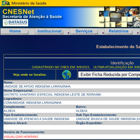
Estabelecimento de S
Identificação
CADASTRADO NO CNES EM: 8/8/2021
ULTIMA ATUALIZAÇÃO EM: 6/8
Veja onde se localiza:
Nome:
UNIDADE DE APOIO INDIGENA LARANJINHA
Nome Empresarial:
DISTRITO SANITARIO ESPECIAL INDIGENA LESTE DE RORAIMA
Logradouro:
COMUNIDADE INDIGENA LARANJINHA
Complemento:
Bairro:
ALDEIA
ALDEIA
Tipo Estabelecimento:
Sub Tipo Estabelecimento:
UNIDADE DE ATENCAO A SAUDE INDIGENA
UNIDADE BASICA DE SAUDE INDIGENA (U
Número Alvará:
Órgão Expedidor:
Horário de Funcionamento:
VISUALIZAR HORÁRIO