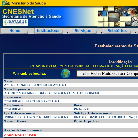
Estabelecimento de S
Identificação
CADASTRADO NO CNES EM: 19/8/2014
ULTIMA ATUALIZAÇÃO EM: 16/
Veja onde se localiza:
Nome:
POSTO DE SAUDE INDIGENA NAPOLEAO
Nome Empresarial:
DISTRITO SANITARIO ESPECIAL INDIGENA LESTE DE RORAIMA
Logradouro:
COMUNIDADE INDIGENA NAPOLEAO
Complemento:
Bairro:
COMUNIDADE
PRINCIPAL
Tipo Estabelecimento:
Sub Tipo Estabelecimento:
UNIDADE DE ATENCAO A SAUDE INDIGENA
UNIDADE BASICA DE SAUDE INDIGENA (UB
Número Alvará:
Órgão Expedidor:
Horário de Funcionamento:
VISUALIZAR HORÁRIO