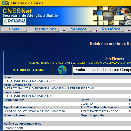
Estabelecimento de S
Identificação
CADASTRADO NO CNES EM: 12/7/2023
ULTIMA ATUALIZAÇÃO EM: 19/
Veja onde se localiza:
Nome:
POLO BASE INDIGENA CANTA GALO
Nome Empresarial:
DISTRITO SANITARIO ESPECIAL INDIGENA LESTE DE RORAIMA
Logradouro:
POLO BASE INDIGENA CANTA GALO
Complemento:
Bairro:
C
CENTRO
6
Tipo Estabelecimento:
Sub Tipo Estabelecimento:
G
UNIDADE DE ATENCAO A SAUDE INDIGENA
POLO BASE TIPO I - SEDE
M
Número Alvará:
Órgão Expedidor:
Horário de Funcionamento:
Sempre aberto