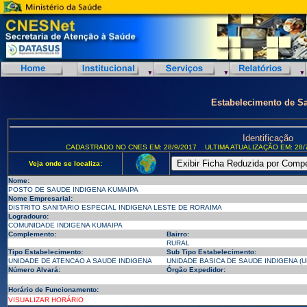
Estabelecimento de S
Identificação
CADASTRADO NO CNES EM: 28/9/2017
ULTIMA ATUALIZAÇÃO EM: 28/
Veja onde se localiza:
Nome:
POSTO DE SAUDE INDIGENA KUMAIPA
Nome Empresarial:
DISTRITO SANITARIO ESPECIAL INDIGENA LESTE DE RORAIMA
Logradouro:
COMUNIDADE INDIGENA KUMAIPA
Complemento:
Bairro:
RURAL
Tipo Estabelecimento:
Sub Tipo Estabelecimento:
UNIDADE DE ATENCAO A SAUDE INDIGENA
UNIDADE BASICA DE SAUDE INDIGENA (U
Número Alvará:
Órgão Expedidor:
Horário de Funcionamento:
VISUALIZAR HORÁRIO