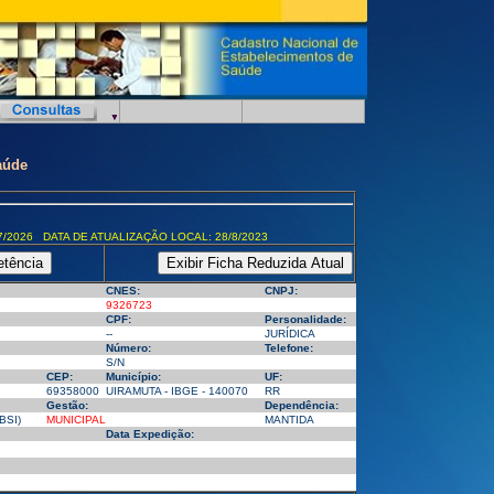
aúde
7/2026 DATA DE ATUALIZAÇÃO LOCAL: 28/8/2023
CNES:
CNPJ:
9326723
CPF:
Personalidade:
--
JURÍDICA
Número:
Telefone:
S/N
CEP:
Município:
UF:
69358000
UIRAMUTA - IBGE - 140070
RR
Gestão:
Dependência:
BSI)
MUNICIPAL
MANTIDA
Data Expedição: