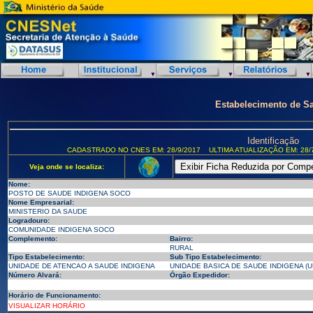
Estabelecimento de S
Identificação
CADASTRADO NO CNES EM: 28/9/2017
ULTIMA ATUALIZAÇÃO EM: 28/
Veja onde se localiza:
Nome:
POSTO DE SAUDE INDIGENA SOCO
Nome Empresarial:
MINISTERIO DA SAUDE
Logradouro:
COMUNIDADE INDIGENA SOCO
Complemento:
Bairro:
RURAL
Tipo Estabelecimento:
Sub Tipo Estabelecimento:
UNIDADE DE ATENCAO A SAUDE INDIGENA
UNIDADE BASICA DE SAUDE INDIGENA (U
Número Alvará:
Órgão Expedidor:
Horário de Funcionamento:
VISUALIZAR HORÁRIO