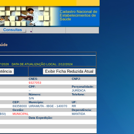
aúde
7/2026 DATA DE ATUALIZAÇÃO LOCAL: 2/12/2024
CNES:
CNPJ:
9327053
CPF:
Personalidade:
--
JURÍDICA
Número:
Telefone:
S/N
CEP:
Município:
UF:
69358000
UIRAMUTA - IBGE - 140070
RR
Gestão:
Dependência:
BSI)
MUNICIPAL
MANTIDA
Data Expedição: