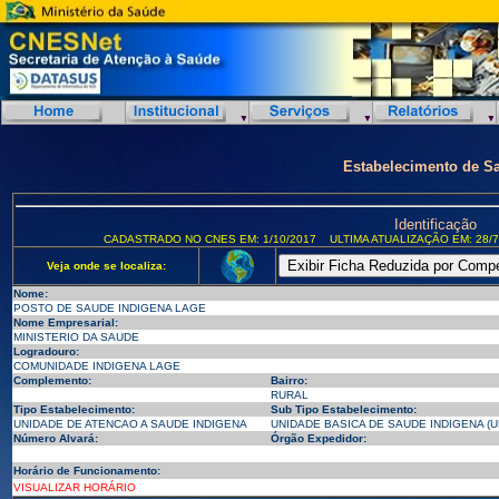
Estabelecimento de S
Identificação
CADASTRADO NO CNES EM: 1/10/2017
ULTIMA ATUALIZAÇÃO EM: 28/7
Veja onde se localiza:
Nome:
POSTO DE SAUDE INDIGENA LAGE
Nome Empresarial:
MINISTERIO DA SAUDE
Logradouro:
COMUNIDADE INDIGENA LAGE
Complemento:
Bairro:
RURAL
Tipo Estabelecimento:
Sub Tipo Estabelecimento:
UNIDADE DE ATENCAO A SAUDE INDIGENA
UNIDADE BASICA DE SAUDE INDIGENA (U
Número Alvará:
Órgão Expedidor:
Horário de Funcionamento:
VISUALIZAR HORÁRIO