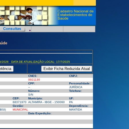
aúde
8/2026 DATA DE ATUALIZAÇÃO LOCAL: 17/7/2025
CNES:
CNPJ:
0921130
CPF:
Personalidade:
--
JURÍDICA
Número:
Telefone:
S/N
CEP:
Município:
UF:
68371970
ALTAMIRA - IBGE - 150060
PA
Gestão:
Dependência:
BSI)
MUNICIPAL
MANTIDA
Data Expedição: