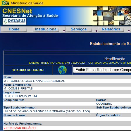
Estabelecimento de S
Identificação
CADASTRADO NO CNES EM: 23/2/2022
ULTIMA ATUALIZAÇÃO EM: 4/8
Veja onde se localiza:
Nome:
M J TOXICOLOGICO E ANALISES CLINICAS
Nome Empresarial:
M I GOMES FREITAS
Logradouro:
CIDADE NOVA IV WE 44
Complemento:
Bairro:
COQUEIRO
Tipo Estabelecimento:
Sub Tipo Estabelecimen
UNIDADE DE APOIO DIAGNOSE E TERAPIA (SADT ISOLADO)
Número Alvará:
Órgão Expedidor:
Horário de Funcionamento:
VISUALIZAR HORÁRIO