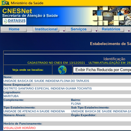
Estabelecimento de S
Identificação
CADASTRADO NO CNES EM: 13/12/2021
ULTIMA ATUALIZAÇÃO EM: 28/
Veja onde se localiza:
Nome:
UNIDADE BASICA DE SAUDE INDIGENA FLONA DO TAPAJOS
Nome Empresarial:
DISTRITO SANITARIO ESPECIAL INDIGENA GUAMA TOCANTIS
Logradouro:
MARITUBA
Complemento:
Bairro:
FLONA
Tipo Estabelecimento:
Sub Tipo Estabelecimento:
UNIDADE DE ATENCAO A SAUDE INDIGENA
UNIDADE BASICA DE SAUDE INDIGENA (U
Número Alvará:
Órgão Expedidor:
Horário de Funcionamento:
VISUALIZAR HORÁRIO