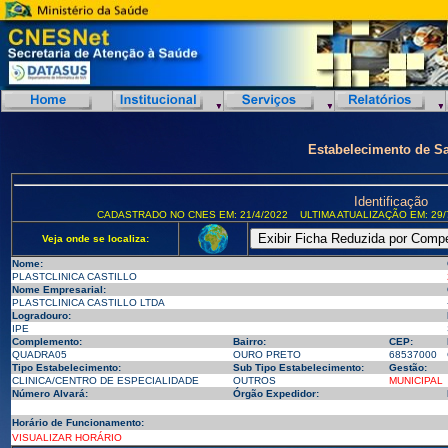
Estabelecimento de S
Identificação
CADASTRADO NO CNES EM: 21/4/2022
ULTIMA ATUALIZAÇÃO EM: 29/
Veja onde se localiza:
Nome:
PLASTCLINICA CASTILLO
Nome Empresarial:
PLASTCLINICA CASTILLO LTDA
Logradouro:
IPE
Complemento:
Bairro:
CEP:
QUADRA05
OURO PRETO
68537000
Tipo Estabelecimento:
Sub Tipo Estabelecimento:
Gestão:
CLINICA/CENTRO DE ESPECIALIDADE
OUTROS
MUNICIPAL
Número Alvará:
Órgão Expedidor:
Horário de Funcionamento:
VISUALIZAR HORÁRIO