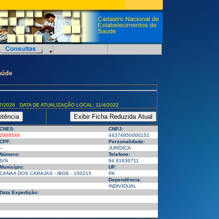
aúde
7/2026 DATA DE ATUALIZAÇÃO LOCAL: 11/4/2022
CNES:
CNPJ:
2888548
44374950000151
CPF:
Personalidade:
--
JURÍDICA
Número:
Telefone:
S/N
94 81636711
Município:
UF:
CANAA DOS CARAJAS - IBGE - 150215
PA
Dependência:
INDIVIDUAL
Data Expedição: